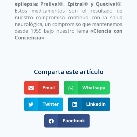
epilepsia
:
Prelival®, Epitral® y Quetival®
.
Estos medicamentos son el resultado de
nuestro compromiso continuo con la salud
neurológica, un compromiso que mantenemos
desde 1959 bajo nuestro lema
«Ciencia con
Conciencia».
Tratamiento de epilepsia
Laboratorios Valmorca
Tratamiento de epilepsia
Comparta este artículo
Laboratorios Valmorca
Email
Whatsapp
Twitter
Linkedin
Facebook