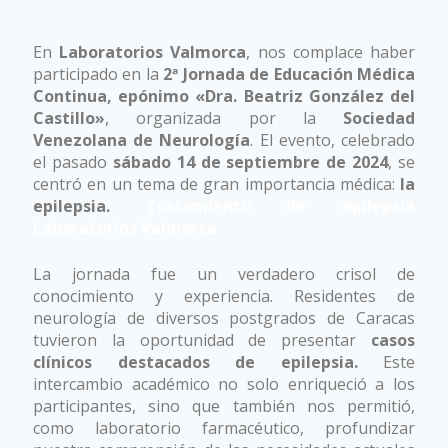
Tratamiento de epilepsia
En
Laboratorios Valmorca
, nos complace haber
Laboratorios Valmorca
participado en la
2ª Jornada de Educación Médica
Continua, epónimo «Dra. Beatriz González del
Castillo»
, organizada por la
Sociedad
Venezolana de Neurología
. El evento, celebrado
el pasado
sábado 14 de septiembre de 2024
, se
centró en un tema de gran importancia médica:
la
epilepsia.
Tratamiento de epilepsia
Laboratorios Valmorca
La jornada fue un verdadero crisol de
conocimiento y experiencia. Residentes de
neurología de diversos postgrados de Caracas
tuvieron la oportunidad de presentar
casos
clínicos destacados de epilepsia.
Este
intercambio académico no solo enriqueció a los
participantes, sino que también nos permitió,
como laboratorio farmacéutico, profundizar