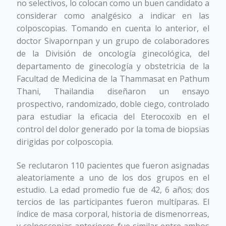
no selectivos, lo colocan como un buen candidato a
considerar como analgésico a indicar en las
colposcopias. Tomando en cuenta lo anterior, el
doctor Sivapornpan y un grupo de colaboradores
de la División de oncología ginecológica, del
departamento de ginecología y obstetricia de la
Facultad de Medicina de la Thammasat en Pathum
Thani, Thailandia diseñaron un ensayo
prospectivo, randomizado, doble ciego, controlado
para estudiar la eficacia del Eterocoxib en el
control del dolor generado por la toma de biopsias
dirigidas por colposcopia.
Alivio del dolor en biopsias
Se reclutaron 110 pacientes que fueron asignadas
cervicales por colposcopía
aleatoriamente a uno de los dos grupos en el
estudio. La edad promedio fue de 42, 6 años; dos
tercios de las participantes fueron multíparas. El
índice de masa corporal, historia de dismenorreas,
y colposcopias anteriores fue similar entre ambos