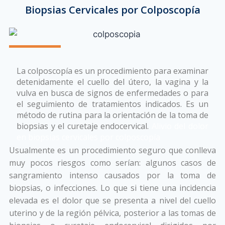
Biopsias Cervicales por Colposcopía
Alivio del dolor en biopsias
La colposcopía es un procedimiento para examinar
cervicales por colposcopía
detenidamente el cuello del útero, la vagina y la
vulva en busca de signos de enfermedades o para
el seguimiento de tratamientos indicados. Es un
método de rutina para la orientación de la toma de
biopsias y el curetaje endocervical.
Alivio del dolor
en biopsias cervicales por colposcopía
Usualmente es un procedimiento seguro que conlleva
muy pocos riesgos como serían: algunos casos de
sangramiento intenso causados por la toma de
biopsias, o infecciones. Lo que si tiene una incidencia
elevada es el dolor que se presenta a nivel del cuello
uterino y de la región pélvica, posterior a las tomas de