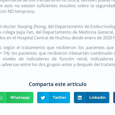
olipemiante de uso frecuente en la clínica, también puede re
de esto no existen suficientes estudios sobre la segurida
s con ND temprana.
efropatía diabética
el doctor Xiaojing Zhong, del Departamento de Endocrinolog
u colega Jiajia Fan, del Departamento de Medicina General, 
os en el Hospital Central de Huzhou desde enero de 2020 h
según el tratamiento que recibieron: los pacientes que 
 = 74); los pacientes que recibieron irbesartán combinado 
iveles de indicadores de función renal, indicadores 
s adversas entre los dos grupos antes y después del tratam
efropatía diabética
Comparta este artículo
Whatsapp
Twitter
Linkedin