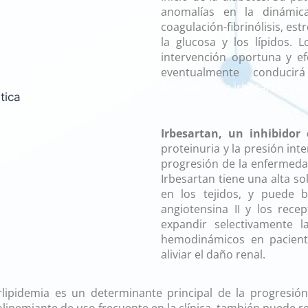
anomalías en la dinámica
coagulación-fibrinólisis, es
la glucosa y los lípidos.
intervención oportuna y ef
eventualmente conduci
Atorvastatina irbesartán nef
Atorvastatina irb
diabética
Irbesartan, un inhibidor
proteinuria y la presión inte
progresión de la enfermeda
Irbesartan tiene una alta s
en los tejidos, y puede b
angiotensina II y los recep
expandir selectivamente la
hemodinámicos en pacient
aliviar el daño renal.
lipidemia es un determinante principal de la progresió