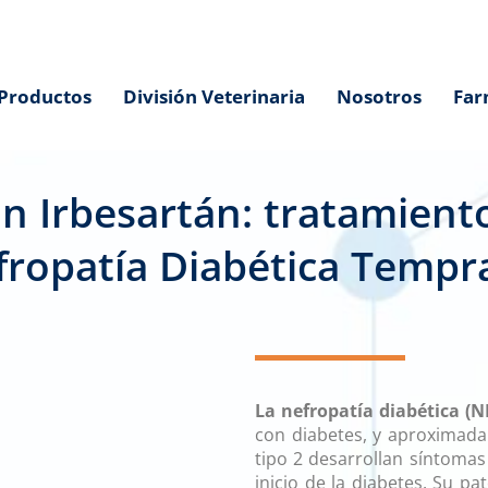
Productos
División Veterinaria
Nosotros
Far
n Irbesartán: tratamiento
fropatía Diabética Tempr
Atorvastatina irb
La nefropatía diabética (N
diabética
con diabetes, y aproximada
tipo 2 desarrollan síntomas
inicio de la diabetes. Su p