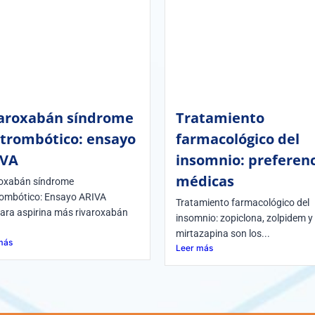
aroxabán síndrome
Tratamiento
trombótico: ensayo
farmacológico del
IVA
insomnio: preferenc
médicas
oxabán síndrome
ombótico: Ensayo ARIVA
Tratamiento farmacológico del
ra aspirina más rivaroxabán
insomnio: zopiclona, zolpidem y
mirtazapina son los...
más
Leer más