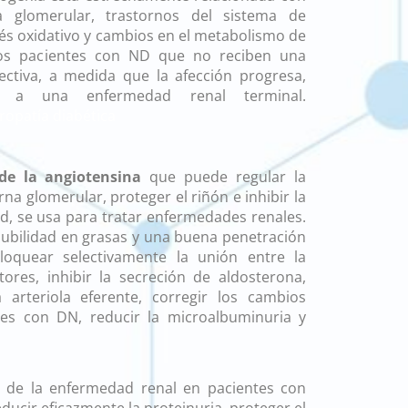
 glomerular, trastornos del sistema de
trés oxidativo y cambios en el metabolismo de
 Los pacientes con ND que no reciben una
ectiva, a medida que la afección progresa,
rá a una enfermedad renal terminal.
ropatía diabética
esartán nefropatía
 de la angiotensina
que puede regular la
rna glomerular, proteger el riñón e inhibir la
d, se usa para tratar enfermedades renales.
olubilidad en grasas y una buena penetración
loquear selectivamente la unión entre la
tores, inhibir la secreción de aldosterona,
 arteriola eferente, corregir los cambios
es con DN, reducir la microalbuminuria y
n de la enfermedad renal en pacientes con