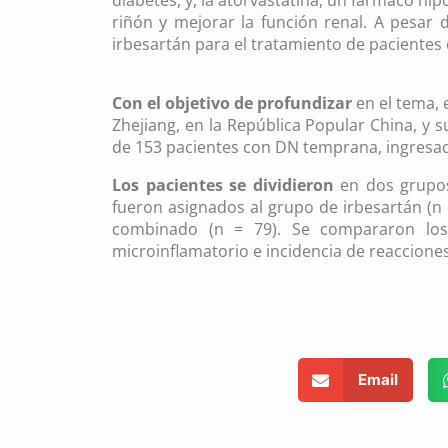
diabetes, y, la atorvastatina, un fármaco hip
riñón y mejorar la función renal. A pesar 
irbesartán para el tratamiento de paciente
Atorvastatina irbesartán n
Con el objetivo de profundizar
en el tema, 
Zhejiang, en la República Popular China, y s
de 153 pacientes con DN temprana, ingresad
Los pacientes se dividieron
en dos grupos 
fueron asignados al grupo de irbesartán (n
combinado (n = 79). Se compararon los n
microinflamatorio e incidencia de reaccione
Atorvastatina irbesartán n
Email