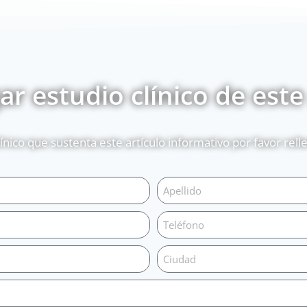
r estudio clínico de este
línico que sustenta este artículo informativo por favor rel