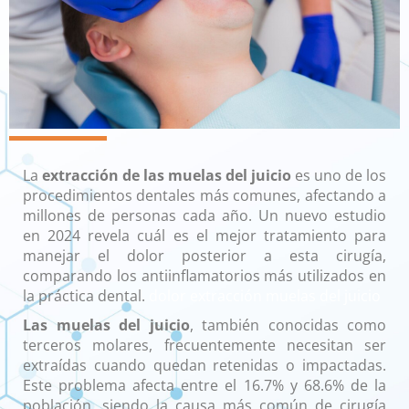
dolor extracción muelas del juicio
La
extracción de las muelas del juicio
es uno de los
procedimientos dentales más comunes, afectando a
millones de personas cada año. Un nuevo estudio
en 2024 revela cuál es el mejor tratamiento para
manejar el dolor posterior a esta cirugía,
comparando los antiinflamatorios más utilizados en
la práctica dental.
dolor extracción muelas del juicio
Las muelas del juicio
, también conocidas como
terceros molares, frecuentemente necesitan ser
extraídas cuando quedan retenidas o impactadas.
Este problema afecta entre el 16.7% y 68.6% de la
población, siendo la causa más común de cirugía