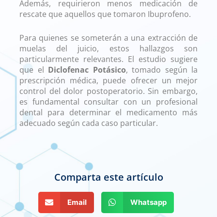
Además, requirieron menos medicación de
rescate que aquellos que tomaron Ibuprofeno.
Para quienes se someterán a una extracción de
muelas del juicio, estos hallazgos son
particularmente relevantes. El estudio sugiere
que el
Diclofenac Potásico
, tomado según la
prescripción médica, puede ofrecer un mejor
control del dolor postoperatorio. Sin embargo,
es fundamental consultar con un profesional
dental para determinar el medicamento más
adecuado según cada caso particular.
dolor extracción muelas del
juicio
dolor extracción muelas del
Comparta este artículo
juicio
Email
Whatsapp