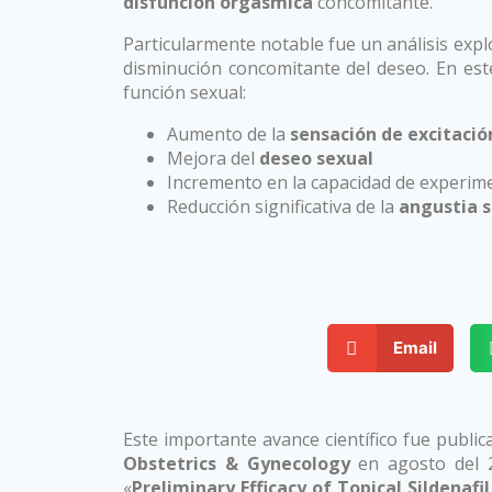
disfunción orgásmica
concomitante.
Particularmente notable fue un análisis exp
disminución concomitante del deseo. En es
función sexual:
Aumento de la
sensación de excitació
Mejora del
deseo sexual
Incremento en la capacidad de experim
Reducción significativa de la
angustia 
Crema sildenafil trastorn
Email
Este importante avance científico fue public
Obstetrics & Gynecology
en agosto del 20
«
Preliminary Efficacy of Topical Sildena