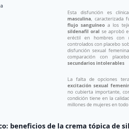
Crema sildenafil
Esta disfunción es clín
sexual femenina
masculina
, caracterizada
flujo sanguíneo
a los teji
sildenafil oral
se aprobó en
eréctil en hombres con r
controlados con placebo sobr
disfunción sexual femeni
comparación con placeb
secundarios intolerables
La falta de opciones ter
excitación sexual femeni
no cubierta importante, con
condición tiene en la calida
millones de mujeres en todo
o excitación sexual femenina
co: beneficios de la
crema tópica de si