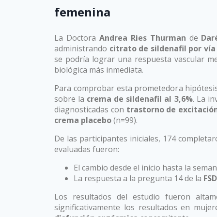
femenina
La Doctora
Andrea Ries Thurman
de
Dar
administrando
citrato de sildenafil por vía
se podría lograr una respuesta vascular me
biológica más inmediata.
Para comprobar esta prometedora hipótesis, 
sobre la
crema de sildenafil al 3,6%
. La i
diagnosticadas con
trastorno de excitació
crema placebo
(n=99).
De las participantes iniciales, 174 completar
evaluadas fueron:
El cambio desde el inicio hasta la sema
La respuesta a la pregunta 14 de la
FS
Los resultados del estudio fueron alta
significativamente los resultados en muje