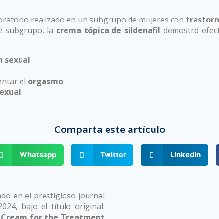
loratorio realizado en un subgrupo de mujeres con
trastorn
te subgrupo, la
crema tópica de sildenafil
demostró efect
n sexual
entar el
orgasmo
sexual
o excitación sexual femenina
Comparta este artículo
Whatsapp
Twitter
Linkedin
ado en el prestigioso journal
24, bajo el título original:
fil Cream for the Treatment