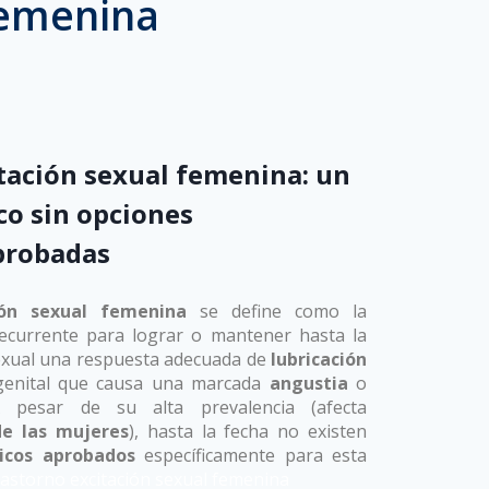
Femenina
 trastorno excitación
itación sexual femenina
: un
co sin opciones
probadas
ión sexual femenina
se define como la
recurrente para lograr o mantener hasta la
 sexual una respuesta adecuada de
lubricación
genital que causa una marcada
angustia
o
. A pesar de su alta prevalencia (afecta
e las mujeres
), hasta la fecha no existen
icos aprobados
específicamente para esta
trastorno excitación sexual femenina