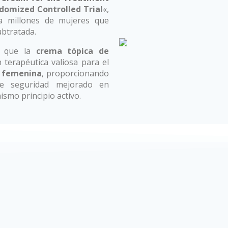
ndomized Controlled Trial
«,
a millones de mujeres que
ubtratada.
n que la
crema tópica de
terapéutica valiosa para el
l femenina
, proporcionando
 de seguridad mejorado en
ismo principio activo.