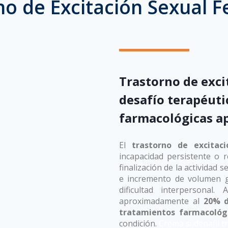
no de Excitación Sexual 
Crema sildenafil
Trastorno de exc
sexual femenina
desafío terapéuti
farmacológicas a
El
trastorno de excitac
incapacidad persistente o 
finalización de la actividad
e incremento de volumen 
dificultad interpersonal
aproximadamente al
20% d
tratamientos farmacológ
condición.
Crema sildenafil 