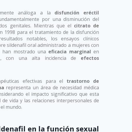
 trastorno excitación
icamente análoga a la
disfunción eréctil
 fundamentalmente por una disminución del
dos genitales. Mientras que el
citrato de
 1998 para el tratamiento de la disfunción
esultados notables, los ensayos clínicos
e sildenafil oral administrado a mujeres con
na han mostrado una
eficacia marginal
en
o, con una alta incidencia de
efectos
apéuticas efectivas para el
trastorno de
na
representa un área de necesidad médica
siderando el impacto significativo que esta
d de vida y las relaciones interpersonales de
 el mundo.
ldenafil
en la función sexual