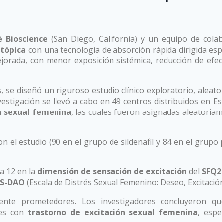
é Bioscience
(San Diego, California) y un equipo de cola
 tópica
con una tecnología de absorción rápida dirigida esp
jorada, con menor exposición sistémica, reducción de efec
se diseñó un riguroso estudio clínico exploratorio, aleato
nvestigación se llevó a cabo en 49 centros distribuidos en 
n sexual femenina
, las cuales fueron asignadas aleatoriam
on el estudio (90 en el grupo de sildenafil y 84 en el grupo p
na 12 en la
dimensión de sensación de excitación
del
SFQ2
DS-DAO
(Escala de Distrés Sexual Femenino: Deseo, Excitaci
mente prometedores. Los investigadores concluyeron q
res con
trastorno de excitación sexual femenina
, esp