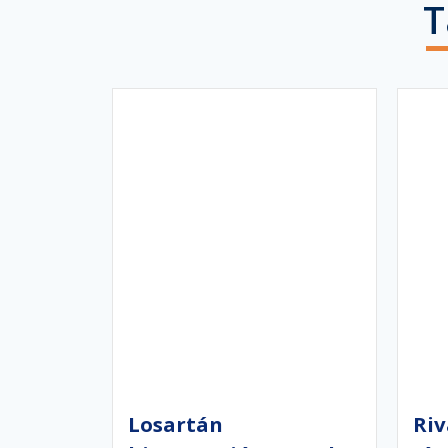
T
Losartán
Ri