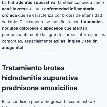
La
hidradenitis supurativa
, también conocida como
acné inversa
, es una
enfermedad inflamatoria
crónica
que se caracteriza por brotes de intensidad
variable. Clínicamente se manifiesta con
forúnculos
,
nódulos dolorosos
o
abscesos
que afectan
predominantemente las grandes áreas intertriginosas
corporales, especialmente
axilas
,
ingles
y
región
anogenital
.
Tratamiento brotes hidradenitis
supurativa prednisona amoxicilina
Tratamiento brotes
hidradenitis supurativa
prednisona amoxicilina
Esta condición puede progresar hacia un estado