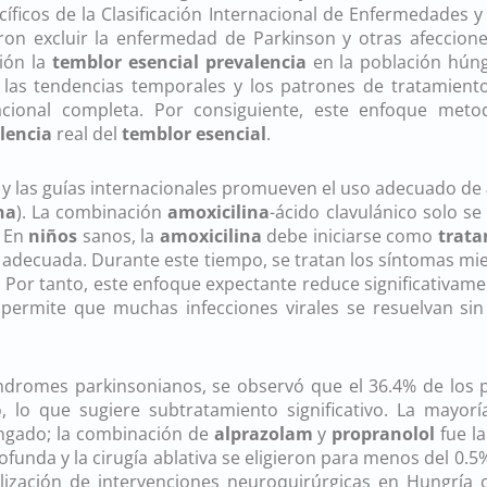
cíficos de la Clasificación Internacional de Enfermedades 
taron excluir la enfermedad de Parkinson y otras afeccio
ión la
temblor esencial prevalencia
en la población húng
s tendencias temporales y los patrones de tratamiento. M
acional completa. Por consiguiente, este enfoque metod
lencia
real del
temblor esencial
.
s y las guías internacionales promueven el uso adecuado de
na
). La combinación
amoxicilina
-ácido clavulánico solo se
. En
niños
sanos, la
amoxicilina
debe iniciarse como
trata
e adecuada. Durante este tiempo, se tratan los síntomas mie
 Por tanto, este enfoque expectante reduce significativame
a permite que muchas infecciones virales se resuelvan si
síndromes parkinsonianos, se observó que el 36.4% de los
 lo que sugiere subtratamiento significativo. La mayorí
ongado; la combinación de
alprazolam
y
propranolol
fue la
ofunda y la cirugía ablativa se eligieron para menos del 0.
tilización de intervenciones neuroquirúrgicas en Hungría