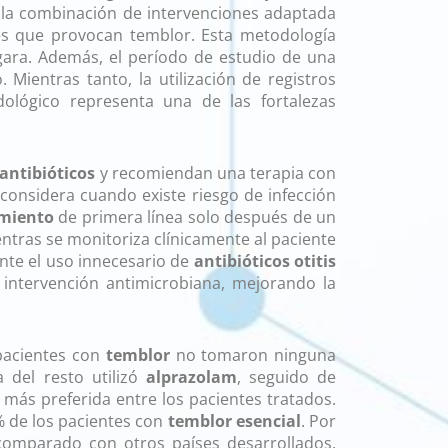
y la combinación de intervenciones adaptada
nes que provocan temblor. Esta metodología
ara. Además, el período de estudio de una
ientras tanto, la utilización de registros
ológico representa una de las fortalezas
antibióticos
y recomiendan una terapia con
 considera cuando existe riesgo de infección
miento
de primera línea solo después de un
ntras se monitoriza clínicamente al paciente
nte el uso innecesario de
antibióticos otitis
n intervención antimicrobiana, mejorando la
 pacientes con
temblor
no tomaron ninguna
a del resto utilizó
alprazolam
, seguido de
 más preferida entre los pacientes tratados.
5% de los pacientes con
temblor esencial
. Por
 comparado con otros países desarrollados.