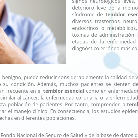
signos neurológicos leves
deterioro leve de la memor
síndrome de
temblor esen
diversos trastornos neurod
endocrinos o metabólicos
toxinas de administración 
etapas de la enfermedad
diagnóstico erróneo más c
antiinflamatorios
 benigno, puede reducir considerablemente la calidad de 
 su condición. Además, muchos pacientes se sienten de
an frecuente en el
temblor esencial
como en enfermedades 
similar al cáncer, la enfermedad coronaria o la enfermedad 
esta población de pacientes. Por tanto, comprender la
temb
ar el manejo clínico. En consecuencia, los estudios epide
fechas en diferentes poblaciones.
l Fondo Nacional de Seguro de Salud y de la base de datos d