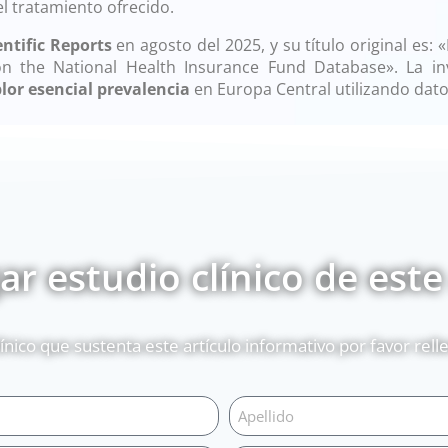
l tratamiento ofrecido.
entific Reports
en agosto del 2025, y su título original es: 
the National Health Insurance Fund Database». La inve
lor esencial prevalencia
en Europa Central utilizando dato
r estudio clínico de este
línico que sustenta este artículo informativo por favor rel