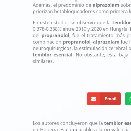
Además, el predominio de
alprazolam
sobre
priorizan betabloqueadores como primera lí
En este estudio, se observó que la
temblor
0.378-0.388% entre 2010 y 2020 en Hungría. 
del
propranolol
, fue el tratamiento más 
combinación
propranolol
–
alprazolam
fue l
neuroquirúrgicos, la estimulación cerebral p
temblor esencial
. No obstante, esta baja
similares.
Losartán en preeclampsia
Email
Los autores concluyeron que la
temblor ese
en Hungría es comparable a la prevalencia 