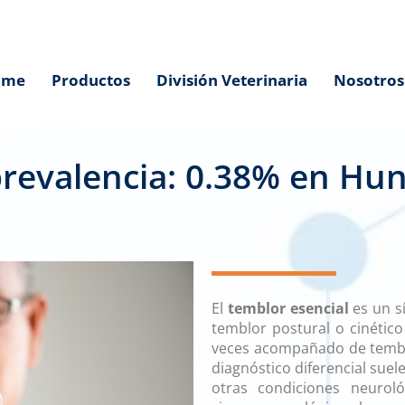
ome
Productos
División Veterinaria
Nosotros
prevalencia: 0.38% en Hun
antiinflamatorios
El
temblor esencial
es un s
temblor postural o cinético
veces acompañado de temblo
diagnóstico diferencial suel
otras condiciones neurol