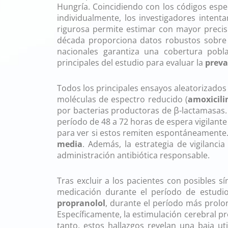
Hungría. Coincidiendo con los códigos espe
individualmente, los investigadores inten
rigurosa permite estimar con mayor precis
década proporciona datos robustos sobre la
nacionales garantiza una cobertura pobl
principales del estudio para evaluar la
preva
Todos los principales ensayos aleatorizado
moléculas de espectro reducido (
amoxicili
por bacterias productoras de β-lactamasas
período de 48 a 72 horas de espera vigilant
para ver si estos remiten espontáneamente.
media
. Además, la estrategia de vigilanci
administración antibiótica responsable.
Tras excluir a los pacientes con posibles 
medicación durante el período de estudio,
propranolol
, durante el período más prol
Específicamente, la estimulación cerebral pr
tanto, estos hallazgos revelan una baja u