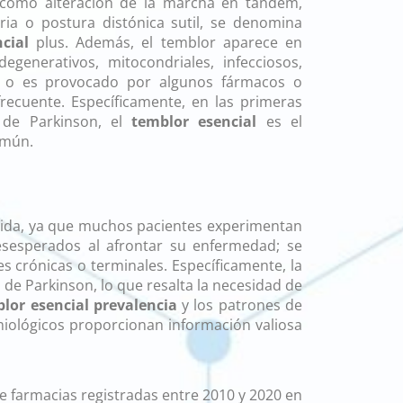
, como alteración de la marcha en tándem,
ia o postura distónica sutil, se denomina
cial
plus. Además, el temblor aparece en
egenerativos, mitocondriales, infecciosos,
, o es provocado por algunos fármacos o
frecuente. Específicamente, en las primeras
 de Parkinson, el
temblor esencial
es el
omún.
 eficaces para osteoartritis
vida, ya que muchos pacientes experimentan
sesperados al afrontar su enfermedad; se
crónicas o terminales. Específicamente, la
de Parkinson, lo que resalta la necesidad de
lor esencial prevalencia
y los patrones de
miológicos proporcionan información valiosa
e farmacias registradas entre 2010 y 2020 en