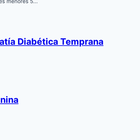
tes menores 5...
patía Diabética Temprana
enina